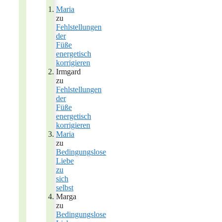
Maria
zu
Fehlstellungen
der
Füße
energetisch
korrigieren
Irmgard
zu
Fehlstellungen
der
Füße
energetisch
korrigieren
Maria
zu
Bedingungslose
Liebe
zu
sich
selbst
Marga
zu
Bedingungslose