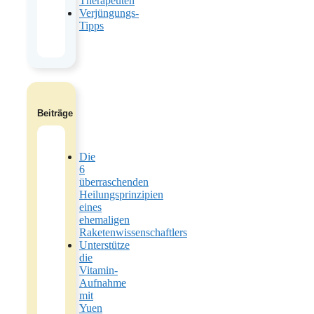
Therapeuten
Verjüngungs-
Tipps
Beiträge
Die
6
überraschenden
Heilungsprinzipien
eines
ehemaligen
Raketenwissenschaftlers
Unterstütze
die
Vitamin-
Aufnahme
mit
Yuen