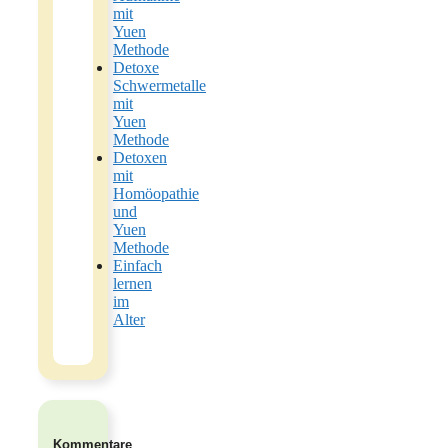
mit
Yuen
Methode
Detoxe
Schwermetalle
mit
Yuen
Methode
Detoxen
mit
Homöopathie
und
Yuen
Methode
Einfach
lernen
im
Alter
Kommentare