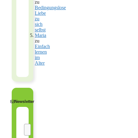
zu
Bedingungslose
Liebe
zu
sich
selbst
Maria
zu
Einfach
lernen
im
Alter
Newsletter