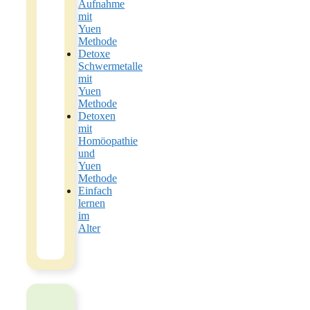
Aufnahme
mit
Yuen
Methode
Detoxe
Schwermetalle
mit
Yuen
Methode
Detoxen
mit
Homöopathie
und
Yuen
Methode
Einfach
lernen
im
Alter