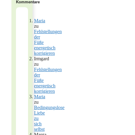
Kommentare
Maria
zu
Fehlstellungen
der
Füße
energetisch
korrigieren
Irmgard
zu
Fehlstellungen
der
Füße
energetisch
korrigieren
Maria
zu
Bedingungslose
Liebe
zu
sich
selbst
Marga