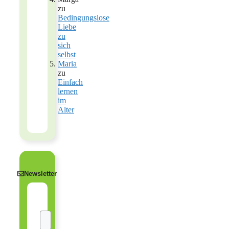
zu
Bedingungslose
Liebe
zu
sich
selbst
Maria
zu
Einfach
lernen
im
Alter
Newsletter