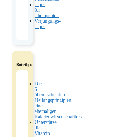
Tipps
für
Therapeuten
Verjüngungs-
Tipps
Beiträge
Die
6
überraschenden
Heilungsprinzipien
eines
ehemaligen
Raketenwissenschaftlers
Unterstütze
die
Vitamin-