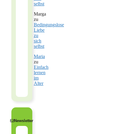
selbst
Marga
zu
Bedingungslose
Liebe
zu
sich
selbst
Maria
zu
Einfach
lernen
im
Alter
Newsletter