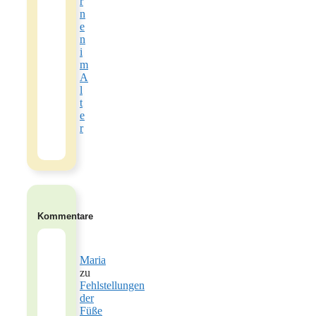
r
n
e
n
i
m
A
l
t
e
r
Kommentare
Maria
zu
Fehlstellungen
der
Füße