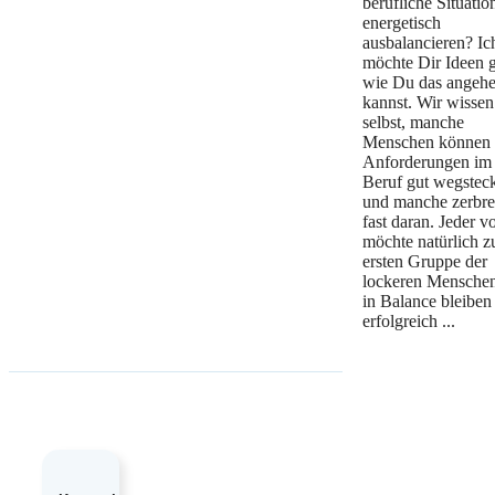
berufliche Situatio
energetisch
ausbalancieren? Ic
möchte Dir Ideen 
wie Du das angeh
kannst. Wir wissen
selbst, manche
Menschen können
Anforderungen im
Beruf gut wegstec
und manche zerbr
fast daran. Jeder v
möchte natürlich z
ersten Gruppe der
lockeren Menschen
in Balance bleiben
erfolgreich ...