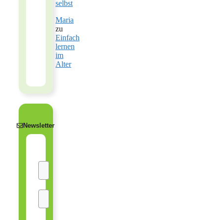
selbst
Maria
zu
Einfach
lernen
im
Alter
Newsletter