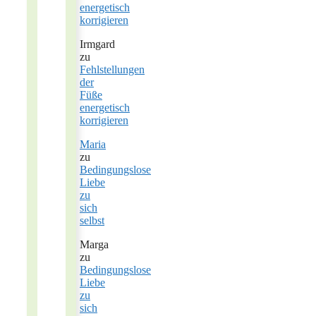
energetisch
korrigieren
Irmgard
zu
Fehlstellungen
der
Füße
energetisch
korrigieren
Maria
zu
Bedingungslose
Liebe
zu
sich
selbst
Marga
zu
Bedingungslose
Liebe
zu
sich