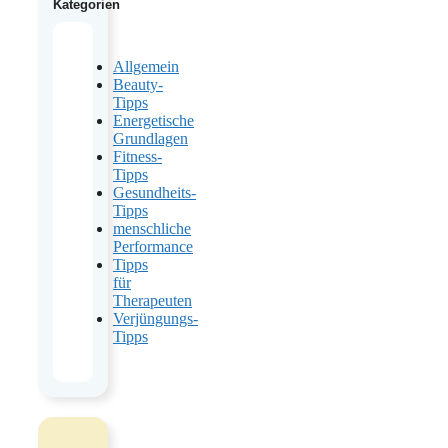
Kategorien
Allgemein
Beauty-
Tipps
Energetische
Grundlagen
Fitness-
Tipps
Gesundheits-
Tipps
menschliche
Performance
Tipps
für
Therapeuten
Verjüngungs-
Tipps