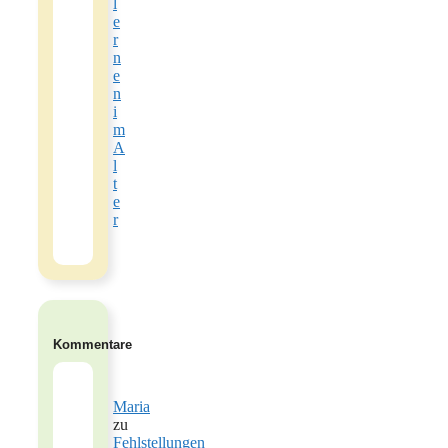
l
e
r
n
e
n
i
m
A
l
t
e
r
Kommentare
Maria
zu
Fehlstellungen