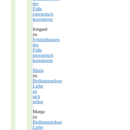
der
Füße
energetisch
korrigieren
Irmgard
zu
Fehlstellungen
der
Füße
energetisch
korrigieren
Maria
zu
Bedingungslose
Liebe
zu
sich
selbst
Marga
zu
Bedingungslose
Liebe