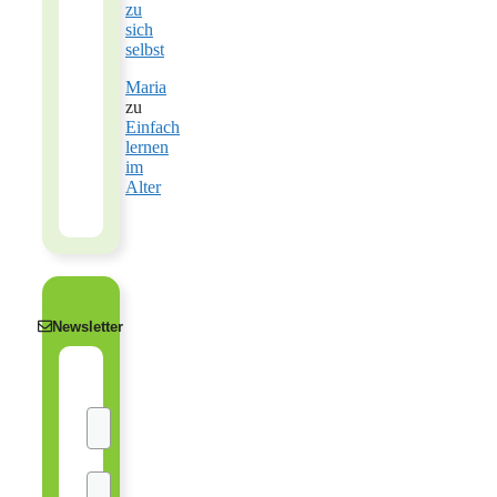
zu
sich
selbst
Maria
zu
Einfach
lernen
im
Alter
Newsletter