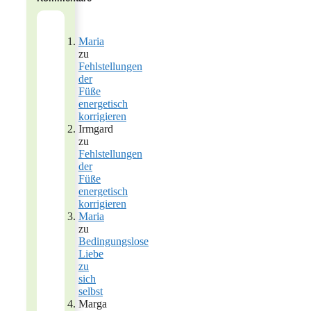
Maria
zu
Fehlstellungen
der
Füße
energetisch
korrigieren
Irmgard
zu
Fehlstellungen
der
Füße
energetisch
korrigieren
Maria
zu
Bedingungslose
Liebe
zu
sich
selbst
Marga